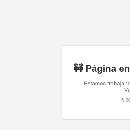
🚧 Página e
Estamos trabajando
Vu
© 20