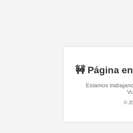
🚧 Página e
Estamos trabajando
Vu
© 20