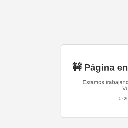
🚧 Página e
Estamos trabajando
Vu
© 20