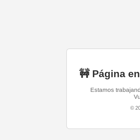
🚧 Página e
Estamos trabajando
Vu
© 20