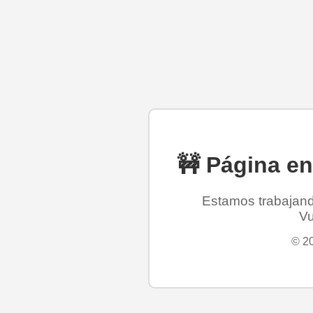
🚧 Página e
Estamos trabajando
Vu
© 20