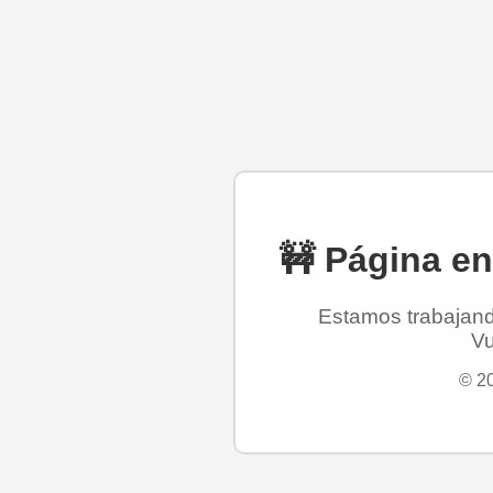
🚧 Página e
Estamos trabajando
Vu
© 20