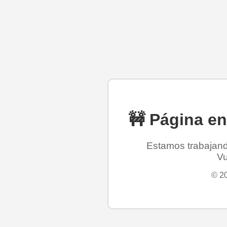
🚧 Página e
Estamos trabajando
Vu
© 20