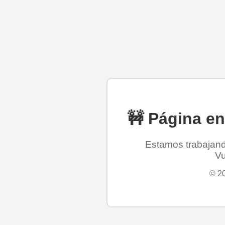
🚧 Página e
Estamos trabajando
Vu
© 20