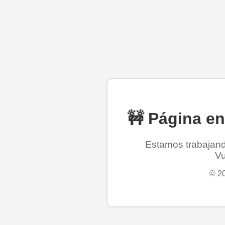
🚧 Página e
Estamos trabajando
Vu
© 20